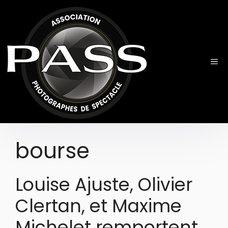
Aller
au
contenu
ME
bourse
Louise Ajuste, Olivier
Clertan, et Maxime
Michelet remportent