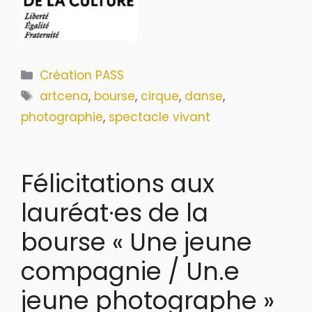
Catégories
Création PASS
Étiquettes
artcena
,
bourse
,
cirque
,
danse
,
photographie
,
spectacle vivant
Félicitations aux
lauréat·es de la
bourse « Une jeune
compagnie / Un.e
jeune photographe »