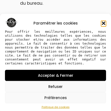
du bureau.
Les lauréat·es de la bourse 2025 sont :
Paramétrer les cookies
Bertrand Arnould associé à la Cie Casa
Pour offrir les meilleures expériences, nous
Otra (Lille)
utilisons des technologies telles que les cookies
pour stocker et/ou accéder aux informations des
appareils. Le fait de consentir à ces technologies
nous permettra de traiter des données telles que le
comportement de navigation ou les ID uniques sur ce
site. Le fait de ne pas consentir ou de retirer son
consentement peut avoir un effet négatif sur
certaines caractéristiques et fonctions.
Accepter & Fermer
Refuser
Préférences
Politique de cookies
Sites :
https://www.bertrandarnould.com/